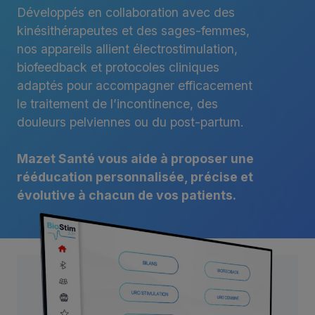
Développés en collaboration avec des
kinésithérapeutes et des sages-femmes,
nos appareils allient électrostimulation,
biofeedback et protocoles cliniques
adaptés pour accompagner efficacement
le traitement de l’incontinence, des
douleurs pelviennes ou du post-partum.
Mazet Santé vous aide à proposer une
rééducation personnalisée, précise et
évolutive à chacun de vos patients.