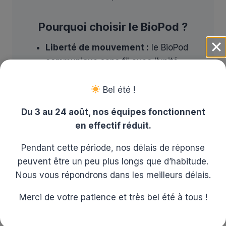
Pourquoi choisir le BioPod ?
Liberté de mouvement :
le BioPod
communique sans fil avec l’unité
centrale du BioStim, supprimant
toute liaison directe par câble entre
Bel été !
le patient et l’appareil principal.
Du 3 au 24 août, nos équipes fonctionnent
Précision :
la sonde périnéale,
en effectif réduit.
connectée par fil au BioPod, garantit
une mesure fine et réactive des
Pendant cette période, nos délais de réponse
contractions musculaires, pour un
peuvent être un peu plus longs que d’habitude.
suivi objectif et personnalisé.
Nous vous répondrons dans les meilleurs délais.
Polyvalence :
compatible avec les
Merci de votre patience et très bel été à tous !
protocoles uro-gynécologiques et
post-partum, le BioPod s’adapte à
toutes les situations cliniques.